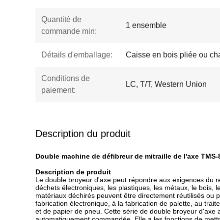
Quantité de
1 ensemble
commande min:
Détails d'emballage:
Caisse en bois pliée ou ch
Conditions de
LC, T/T, Western Union
paiement:
Description du produit
Double machine de défibreur de mitraille de l'axe TMS-8
Description de produit
Le double broyeur d'axe peut répondre aux exigences du rec
déchets électroniques, les plastiques, les métaux, le bois,
matériaux déchirés peuvent être directement réutilisés ou plus
fabrication électronique, à la fabrication de palette, au trai
et de papier de pneu. Cette série de double broyeur d'axe a 
automatiquement commandée. Elle a les fonctions de mettre 