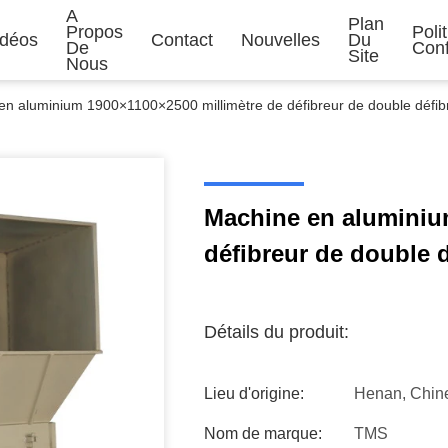
A
Plan
Propos
Poli
idéos
Contact
Nouvelles
Du
De
Conf
Site
Nous
en aluminium 1900×1100×2500 millimètre de défibreur de double défib
Machine en aluminiu
défibreur de double 
Détails du produit:
Lieu d'origine:
Henan, Chine
Nom de marque:
TMS