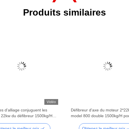
Produits similaires
Vidéo
s d'alliage conjuguent les
Défibreur d'axe du moteur 2*2
 22kw du défibreur 1500kg/H
model 800 double 1500kg/H po
axe
mitrailles
tenez le meilleur prix
Obtenez le meilleur prix