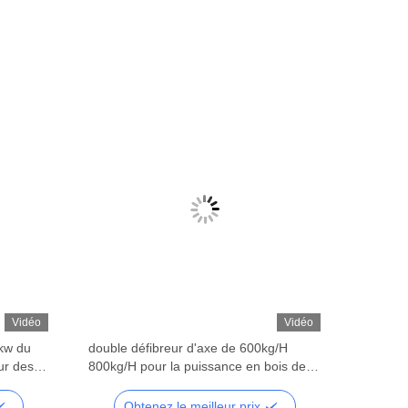
Vidéo
Vidéo
2kw du
double défibreur d'axe de 600kg/H
ur des
800kg/H pour la puissance en bois des
restes 2*15kw
Obtenez le meilleur prix