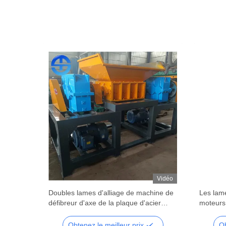
Vidéo
Vidéo
50mm de
Doubles lames d'alliage de machine de
Les lame
g/H
défibreur d'axe de la plaque d'acier
moteurs
Q235
deux d'
Obtenez le meilleur prix
Ob