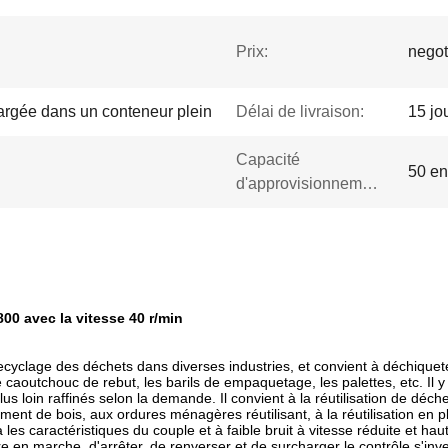
Prix:
negot
argée dans un conteneur plein
Délai de livraison:
15 jou
Capacité
50 en
d'approvisionnement:
00 avec la vitesse 40 r/min
yclage des déchets dans diverses industries, et convient à déchiqueter 
 le caoutchouc de rebut, les barils de empaquetage, les palettes, etc. I
 loin raffinés selon la demande. Il convient à la réutilisation de déchet
tement de bois, aux ordures ménagères réutilisant, à la réutilisation en p
les caractéristiques du couple et à faible bruit à vitesse réduite et ha
en marche, d'arrêter, de renverser et de surcharger le contrôle s'inv