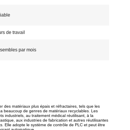
iable
rs de travail
sembles par mois
des matériaux plus épais et réfractaires, tels que les
l y a beaucoup de genres de matériaux recyclables. Les
s industriels, au traitement médical réutilisant, à la
lastique, aux industries de fabrication et autres réutilisantes
uts. Elle adopte le système de contrôle de PLC et peut être
ersant automatique.