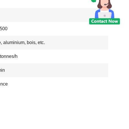
500
e, aluminium, bois, etc.
 tonnes/h
min
ence