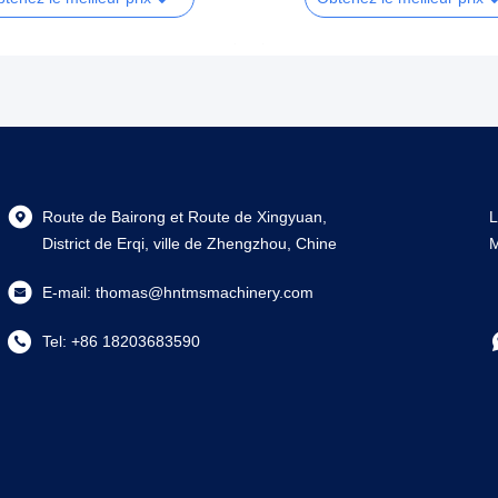
Route de Bairong et Route de Xingyuan,
L
District de Erqi, ville de Zhengzhou, Chine
M
E-mail:
thomas@hntmsmachinery.com
Tel:
+86 18203683590