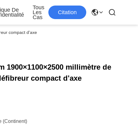
Tous
tique De
Les
Citation
identialité
Cas
reur compact d'axe
m 1900×1100×2500 millimètre de
défibreur compact d'axe
 (continent)