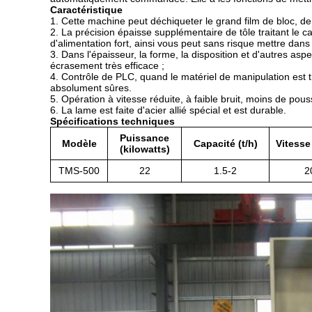
Caractéristique
1.
Cette machine peut déchiqueter le grand film de bloc, de p
2.
La précision épaisse supplémentaire de tôle traitant le c
d'alimentation fort, ainsi vous peut sans risque mettre dan
3.
Dans l'épaisseur, la forme, la disposition et d'autres asp
écrasement très efficace ;
4.
Contrôle de PLC, quand le matériel de manipulation est trop
absolument sûres.
5.
Opération à vitesse réduite, à faible bruit, moins de pous
6.
La lame est faite d'acier allié spécial et est durable.
Spécifications techniques
Puissance
Modèle
Capacité (t/h)
Vitesse
(kilowatts)
TMS-500
22
1.5-2
2