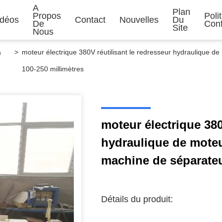
A
Plan
Propos
Poli
idéos
Contact
Nouvelles
Du
De
Conf
Site
Nous
a
>
moteur électrique 380V réutilisant le redresseur hydraulique de
100-250 millimètres
moteur électrique 380
hydraulique de moteu
machine de séparateu
Détails du produit: