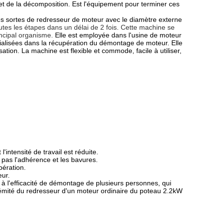
e et de la décomposition. Est l'équipement pour terminer ces
utes sortes de redresseur de moteur avec le diamètre externe
outes les étapes dans un délai de 2 fois. Cette machine se
incipal organisme.
Elle est employée dans l'usine de moteur
pécialisées dans la récupération du démontage de moteur. Elle
sation.
La machine est flexible et commode, facile à utiliser,
intensité de travail est réduite.
it pas l'adhérence et les bavures.
pération.
eur.
 à l'efficacité de démontage de plusieurs personnes, qui
trémité du redresseur d'un moteur ordinaire du poteau 2.2kW