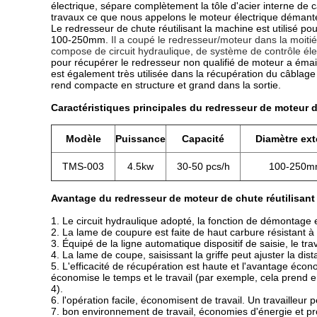
électrique, sépare complètement la tôle d'acier interne de c
travaux ce que nous appelons le moteur électrique démante
Le redresseur de chute réutilisant la machine est utilisé po
100-250mm.
Il a coupé le redresseur/moteur dans la moitié
compose de circuit hydraulique, de système de contrôle éle
pour récupérer le redresseur non qualifié de moteur a émaill
est également très utilisée dans la récupération du câblag
rend compacte en structure et grand dans la sortie.
Caractéristiques principales du redresseur de moteur d
Modèle
Puissance
Capacité
Diamètre ext
TMS-003
4.5kw
30-50 pcs/h
100-250m
Avantage du redresseur de moteur de chute réutilisant
1.
Le circuit hydraulique adopté, la fonction de démontage es
2. La lame de coupure est faite de haut carbure résistant à l'
3. Équipé de la ligne automatique dispositif de saisie, le tra
4. La lame de coupe, saisissant la griffe peut ajuster la di
5. L'efficacité de récupération est haute et l'avantage éc
économise le temps et le travail (par exemple, cela prend 
4).
6. l'opération facile, économisent de travail. Un travailleur p
7. bon environnement de travail, économies d'énergie et pr