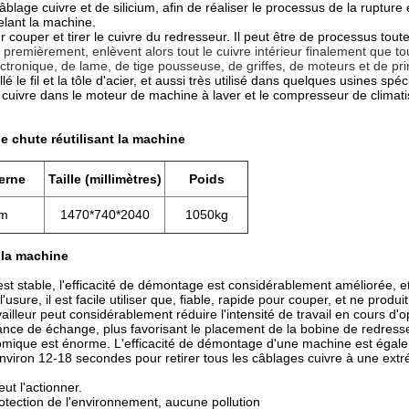
âblage cuivre et de silicium, afin de réaliser le processus de la ruptur
lant la machine.
ur couper et tirer le cuivre du redresseur. Il peut être de processus to
 premièrement, enlèvent alors tout le cuivre intérieur finalement que t
ctronique, de lame, de tige pousseuse, de griffes, de moteurs et de pr
é le fil et la tôle d'acier, et aussi très utilisé dans quelques usines s
e cuivre dans le moteur de machine à laver et le compresseur de climati
e chute réutilisant la machine
erne
Taille (millimètres)
Poids
m
1470*740*2040
1050kg
 la machine
t stable, l'efficacité de démontage est considérablement améliorée, et l'
usure, il est facile utiliser que, fiable, rapide pour couper, et ne produ
vailleur peut considérablement réduire l'intensité de travail en cours d'o
stance de échange, plus favorisant le placement de la bobine de redress
onomique est énorme. L'efficacité de démontage d'une machine est égale
environ 12-18 secondes pour retirer tous les câblages cuivre à une ex
eut l'actionner.
otection de l'environnement, aucune pollution