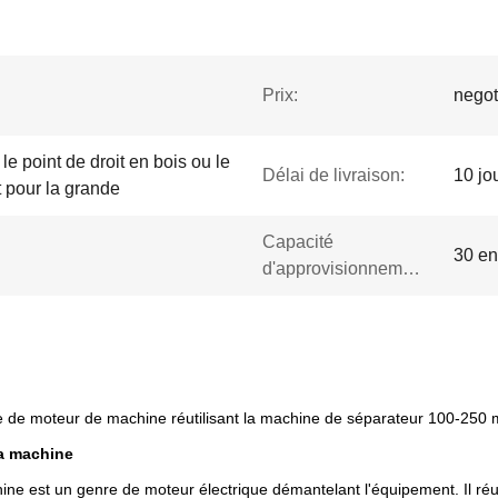
Prix:
negot
e point de droit en bois ou le
Délai de livraison:
10 jo
 pour la grande
Capacité
30 en
d'approvisionnement:
ue de moteur de machine réutilisant la machine de séparateur 100-250 m
la machine
hine est un genre de moteur électrique démantelant l'équipement. Il ré