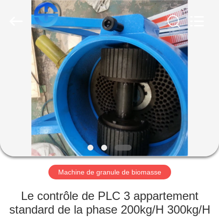
TMS
MACHINERY
CO.,
LTD.
All
Rights
Reserved.
Developed
APERÇU
by
ECER
PRODUITS
VIDÉOS
A
PROPOS
DE
Machine de granule de biomasse
NOUS
Le contrôle de PLC 3 appartement
standard de la phase 200kg/H 300kg/H