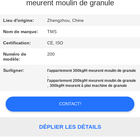
VISITE
meurent moulin de granule
D'USINE
Lieu d'origine:
Zhengzhou, Chine
CONTRÔLE
Nom de marque:
TMS
DE
Certification:
CE, ISO
LA
Numéro de
200
modèle:
QUALITÉ
Surligner:
l'appartement 300kg/H meurent moulin de granule
,
CONTACT
l'appartement 200kg/H meurent moulin de granule
,
300kg/H meurent à plat machine de granule
NOUVELLES
CONTACT!
TOUS
DÉPLIER LES DÉTAILS
LES