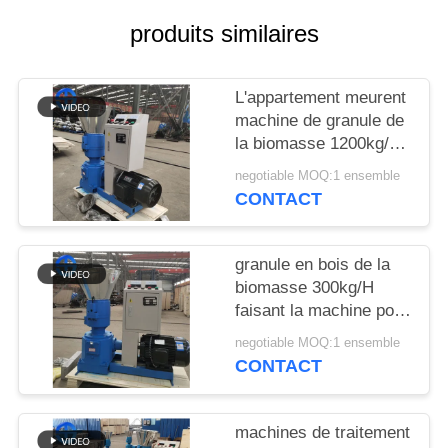
CAS
produits similaires
DEMANDE
L'appartement meurent
DE
machine de granule de
SOUMISSION
la biomasse 1200kg/h
pour le pressing
negotiable MOQ:1 ensemble
d'engrais organique
PLAN
CONTACT
DU
SITE
granule en bois de la
biomasse 300kg/H
faisant la machine pour
POLITIQUE
l'alimentation des
negotiable MOQ:1 ensemble
DE
animaux
CONTACT
CONFIDENTIALITÉ
machines de traitement