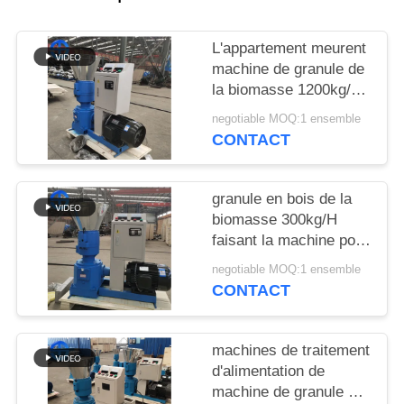
CAS
L'appartement meurent
DEMANDE
machine de granule de
DE
la biomasse 1200kg/h
pour le pressing
SOUMISSION
negotiable MOQ:1 ensemble
d'engrais organique
CONTACT
PLAN
granule en bois de la
DU
biomasse 300kg/H
SITE
faisant la machine pour
l'alimentation des
negotiable MOQ:1 ensemble
animaux
CONTACT
POLITIQUE
DE
machines de traitement
CONFIDENTIALITÉ
d'alimentation de
machine de granule de