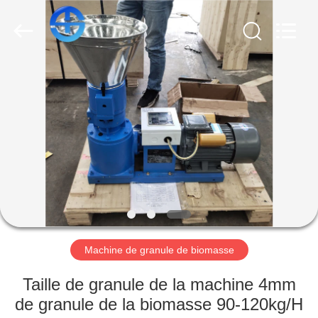
TMS
MACHINERY
CO.,
LTD.
All
Rights
Reserved.
Developed
APERÇU
by
ECER
PRODUITS
VIDÉOS
A
PROPOS
DE
Machine de granule de biomasse
NOUS
Taille de granule de la machine 4mm
de granule de la biomasse 90-120kg/H