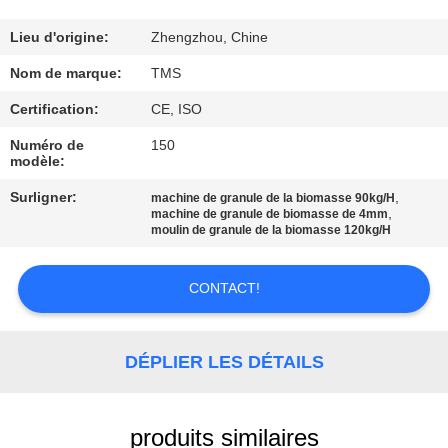
VISITE
D'USINE
Lieu d'origine:
Zhengzhou, Chine
Nom de marque:
TMS
CONTRÔLE
Certification:
CE, ISO
DE
Numéro de
150
modèle:
LA
QUALITÉ
Surligner:
,
machine de granule de la biomasse 90kg/H
,
machine de granule de biomasse de 4mm
moulin de granule de la biomasse 120kg/H
CONTACT
CONTACT!
NOUVELLES
DÉPLIER LES DÉTAILS
TOUS
LES
produits similaires