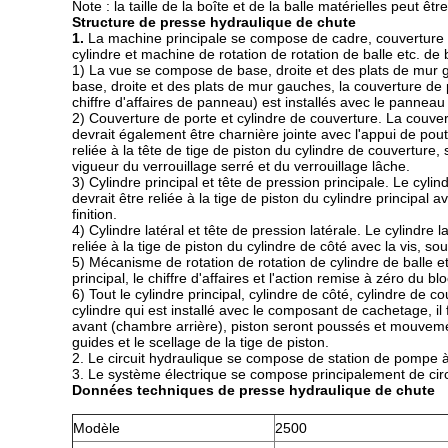
Note : la taille de la boîte et de la balle matérielles peut ê
Structure de presse hydraulique de chute
1.
La machine principale se compose de cadre, couverture de 
cylindre et machine de rotation de rotation de balle etc. de b
1) La vue se compose de base, droite et des plats de mur g
base, droite et des plats de mur gauches, la couverture de po
chiffre d'affaires de panneau) est installés avec le panneau 
2) Couverture de porte et cylindre de couverture. La couvert
devrait également être charnière jointe avec l'appui de poutr
reliée à la tête de tige de piston du cylindre de couverture,
vigueur du verrouillage serré et du verrouillage lâche.
3) Cylindre principal et tête de pression principale. Le cylind
devrait être reliée à la tige de piston du cylindre principal a
finition.
4) Cylindre latéral et tête de pression latérale. Le cylindre l
reliée à la tige de piston du cylindre de côté avec la vis, sou
5) Mécanisme de rotation de rotation de cylindre de balle et 
principal, le chiffre d'affaires et l'action remise à zéro du bl
6) Tout le cylindre principal, cylindre de côté, cylindre de c
cylindre qui est installé avec le composant de cachetage, il
avant (chambre arrière), piston seront poussés et mouvement
guides et le scellage de la tige de piston.
2. Le circuit hydraulique se compose de station de pompe à 
3. Le système électrique se compose principalement de cir
Données techniques de presse hydraulique de chute
Modèle
2500