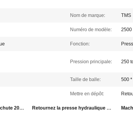
Nom de marque:
TMS
Numéro de modèle:
2500
que
Fonction:
Press
Pression principale:
250 t
Taille de balle:
500 
Mettre en dépôt:
Retou
Presse hydraulique de la chute 2000KG/M3
Retournez la presse hydraulique de chute