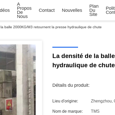
A
Plan
Propos
Poli
idéos
Contact
Nouvelles
Du
De
Conf
Site
Nous
 la balle 2000KG/M3 retournent la presse hydraulique de chute
La densité de la ball
hydraulique de chute
Détails du produit:
Lieu d'origine:
Zhengzhou, 
Nom de marque:
TMS