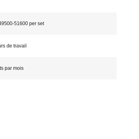
9500-51600 per set
rs de travail
ts par mois