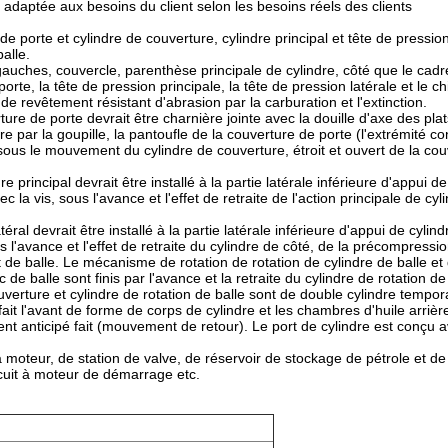
tre adaptée aux besoins du client selon les besoins réels des clients
porte et cylindre de couverture, cylindre principal et tête de pression 
alle.
auches, couvercle, parenthèse principale de cylindre, côté que le cad
rte, la tête de pression principale, la tête de pression latérale et le c
de revêtement résistant d'abrasion par la carburation et l'extinction.
ure de porte devrait être charnière jointe avec la douille d'axe des pla
e par la goupille, la pantoufle de la couverture de porte (l'extrémité con
 sous le mouvement du cylindre de couverture, étroit et ouvert de la couv
re principal devrait être installé à la partie latérale inférieure d'appui 
vec la vis, sous l'avance et l'effet de retraite de l'action principale de c
atéral devrait être installé à la partie latérale inférieure d'appui de cyli
s l'avance et l'effet de retraite du cylindre de côté, de la précompression
de balle. Le mécanisme de rotation de rotation de cylindre de balle et de
oc de balle sont finis par l'avance et la retraite du cylindre de rotation de
ouverture et cylindre de rotation de balle sont de double cylindre temporai
 fait l'avant de forme de corps de cylindre et les chambres d'huile arri
 anticipé fait (mouvement de retour). Le port de cylindre est conçu av
moteur, de station de valve, de réservoir de stockage de pétrole et de 
cuit à moteur de démarrage etc.